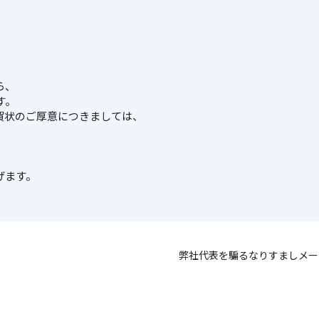
。
ら、
す。
賀状のご厚意につきましては、
げます。
弊社代表を騙るなりすましメー